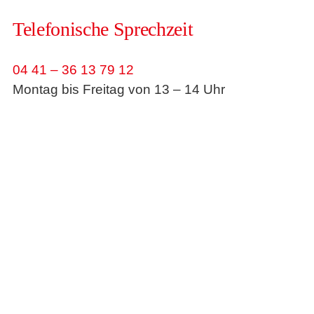
Telefonische Sprechzeit
04 41 – 36 13 79 12
Montag bis Freitag von 13 – 14 Uhr
Mein Newsletter
Notfall?
In Notfällen rufen Sie bitte den ärztlichen
Notdienst der Stadt Oldenburg:
Tel. 0441 – 116 117
oder wenden Sie sich an
das nächste Krankenhaus.