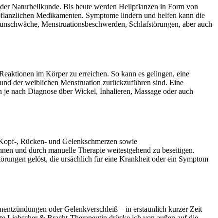
n der Naturheilkunde. Bis heute werden Heilpflanzen in Form von
 pflanzlichen Medikamenten. Symptome lindern und helfen kann die
munschwäche, Menstruationsbeschwerden, Schlafstörungen, aber auch
Reaktionen im Körper zu erreichen. So kann es gelingen, eine
nd der weiblichen Menstruation zurückzuführen sind. Eine
n je nach Diagnose über Wickel, Inhalieren, Massage oder auch
it Kopf-, Rücken- und Gelenkschmerzen sowie
nen und durch manuelle Therapie weitestgehend zu beseitigen.
ungen gelöst, die ursächlich für eine Krankheit oder ein Symptom
ntzündungen oder Gelenkverschleiß – in erstaunlich kurzer Zeit
te Liebscher & Bracht-Therapeutin drücke ich von außen auf die