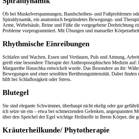
Spiraldynamik
Ob bei Muskelverspannungen, Bandscheiben- und Fußproblemen oder au
Spiraldynamik, ein anatomisch begründetes Bewegungs- und Therapiek
Arme, Wirbelsäule, Beine und Füße die vorgegebene Drehrichtung einh
Probleme vorprogrammiert. Mit Übungen und manueller Körperarbei
Rhythmische Einreibungen
Schlafen und Wachen, Essen und Verdauen, Puls und Atmung, Arbeit u
greift eine besondere Therapie der Anthroposophischen Medizin auf: 
Margarethe Hauschka entwickelt wurde. Das Besondere an ihr: Währen
Bewegungen und einer sensiblen Berührungsintensität. Dabei finden
hilft bei Schlaflosigkeit oder Stress.
Blutegel
Sie sind elegante Schwimmer, überhaupt nicht ekelig oder gar gefährl
ich setze sie ein – etwa bei schmerzenden Gelenken, angespannten M
über den Speichel der Egel wichtige Heilstoffe in Ihrem Körper, die
Kräuterheilkunde/ Phytotherapie