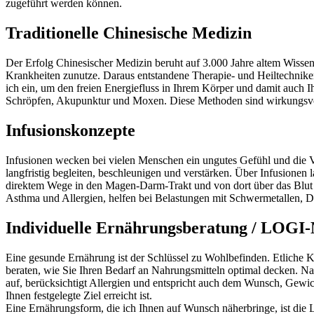
zugeführt werden können.
Traditionelle Chinesische Medizin
Der Erfolg Chinesischer Medizin beruht auf 3.000 Jahre altem Wisse
Krankheiten zunutze. Daraus entstandene Therapie- und Heiltechnik
ich ein, um den freien Energiefluss in Ihrem Körper und damit auc
Schröpfen, Akupunktur und Moxen. Diese Methoden sind wirkungsvol
Infusionskonzepte
Infusionen wecken bei vielen Menschen ein ungutes Gefühl und die Vo
langfristig begleiten, beschleunigen und verstärken. Über Infusionen
direktem Wege in den Magen-Darm-Trakt und von dort über das Blut 
Asthma und Allergien, helfen bei Belastungen mit Schwermetallen, 
Individuelle Ernährungsberatung / LOGI
Eine gesunde Ernährung ist der Schlüssel zu Wohlbefinden. Etliche K
beraten, wie Sie Ihren Bedarf an Nahrungsmitteln optimal decken. Nac
auf, berücksichtigt Allergien und entspricht auch dem Wunsch, Gewich
Ihnen festgelegte Ziel erreicht ist.
Eine Ernährungsform, die ich Ihnen auf Wunsch näherbringe, ist die