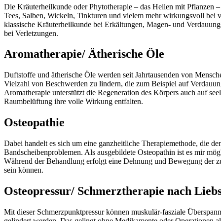
Die Kräuterheilkunde oder Phytotherapie – das Heilen mit Pflanzen –
Tees, Salben, Wickeln, Tinkturen und vielem mehr wirkungsvoll bei 
klassische Kräuterheilkunde bei Erkältungen, Magen- und Verdauun
bei Verletzungen.
Aromatherapie/ Ätherische Öle
Duftstoffe und ätherische Öle werden seit Jahrtausenden von Mensche
Vielzahl von Beschwerden zu lindern, die zum Beispiel auf Verdau
Aromatherapie unterstützt die Regeneration des Körpers auch auf see
Raumbelüftung ihre volle Wirkung entfalten.
Osteopathie
Dabei handelt es sich um eine ganzheitliche Therapiemethode, die d
Bandscheibenproblemen. Als ausgebildete Osteopathin ist es mir mö
Während der Behandlung erfolgt eine Dehnung und Bewegung der zu b
sein können.
Osteopressur/ Schmerztherapie nach Lieb
Mit dieser Schmerzpunktpressur können muskulär-fasziale Überspann
gelindert werden. Das gelingt ohne Medikamente oder Operationen al