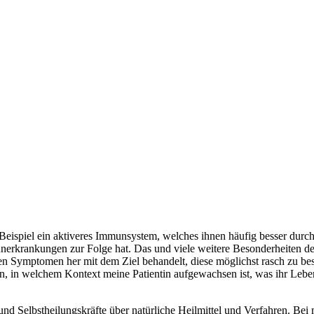
en
 Um sie zu meistern, biete ich Hilfe zur Selbsthilfe, wecke Verständ
eispiel ein aktiveres Immunsystem, welches ihnen häufig besser durch ei
rkrankungen zur Folge hat. Das und viele weitere Besonderheiten des 
en Symptomen her mit dem Ziel behandelt, diese möglichst rasch zu be
en, in welchem Kontext meine Patientin aufgewachsen ist, was ihr Leben
nd Selbstheilungskräfte über natürliche Heilmittel und Verfahren. Bei