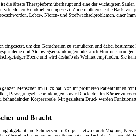
 ist die älteste Therapieform überhaupt und eine der wichtigsten Säule
verschiedenen Krankheiten eingesetzt. Zudem bilden sie die Basis von
gsbeschwerden, Leber-, Nieren- und Stoffwechselproblemen, einer Im
n eingesetzt, um den Geruchssinn zu stimulieren und dabei bestimmte 
ungsprobleme und Atemwegserkrankungen oder auch Hormonstörungen u
lisch-geistiger Ebene und wird deshalb als Wohltat empfunden. Sie kan
en ganzen Menschen im Blick hat. Von ihr profitieren Patient*innen m
glich, Bewegungseinschränkungen sowie Blockaden im Körper zu erken
ehandelnden Körperareale. Mit gezieltem Druck werden Funktionsstör
scher und Bracht
ung abgebaut und Schmerzen im Körper – etwa durch Migräne, Nervene
lein über eine besondere manualtherapeutische Technik. Als ausgebilde