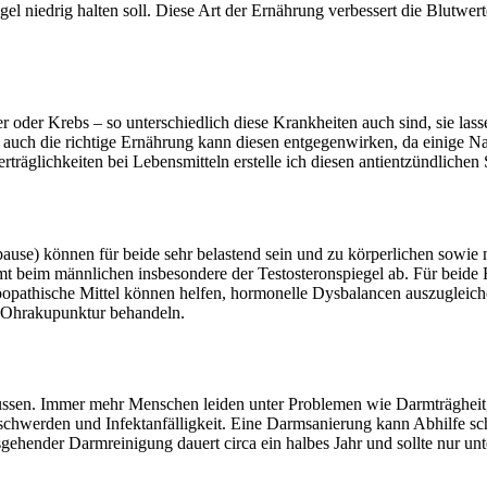
gel niedrig halten soll. Diese Art der Ernährung verbessert die Blutw
 oder Krebs – so unterschiedlich diese Krankheiten auch sind, sie las
auch die richtige Ernährung kann diesen entgegenwirken, da einige N
räglichkeiten bei Lebensmitteln erstelle ich diesen antientzündlichen
use) können für beide sehr belastend sein und zu körperlichen sowi
mt beim männlichen insbesondere der Testosteronspiegel ab. Für beide
öopathische Mittel können helfen, hormonelle Dysbalancen auszuglei
n Ohrakupunktur behandeln.
lussen. Immer mehr Menschen leiden unter Problemen wie Darmträghei
hwerden und Infektanfälligkeit. Eine Darmsanierung kann Abhilfe schaf
hender Darmreinigung dauert circa ein halbes Jahr und sollte nur un