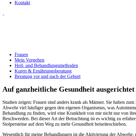
Kontakt
Körper, Geist und Seele in Einklang bring
Dabei kommt es im Leben einer Frau zu besonderen Herausforderungen.
Frauen
Mein Vorgehen
Heil- und Behandlungsmethoden
Kuren & Ernährungsberatung
Beratung vor und nach der Geburt
Auf ganzheitliche Gesundheit ausgerichtet
Studien zeigen: Frauen sind anders krank als Männer. Sie haben zum B
Abwehr viel häufiger gegen den eigenen Organismus, was Autoimmune
Behandlung zu finden, wird eine Krankheit von mir nicht nur von ihr
Beschwerden. Bei dieser Art der Betrachtung ist es wichtig zu erfahr
Stolpersteine auf dem Weg zu mehr Gesundheit beiseiteschieben.
Wesentlich für meine Behandlungen ist die Aktivierung der Abwehr- u