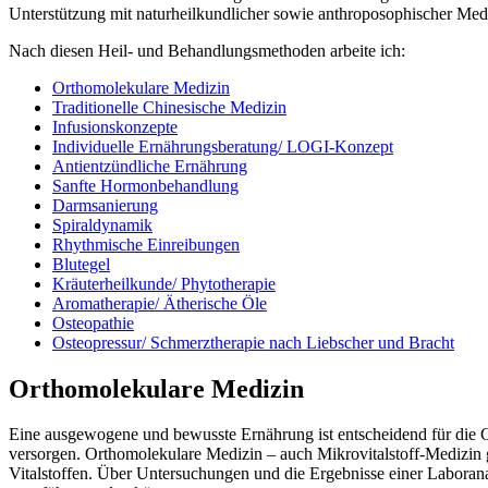
Unterstützung mit naturheilkundlicher sowie anthroposophischer Med
Nach diesen Heil- und Behandlungsmethoden arbeite ich:
Orthomolekulare Medizin
Traditionelle Chinesische Medizin
Infusionskonzepte
Individuelle Ernährungsberatung/ LOGI-Konzept
Antientzündliche Ernährung
Sanfte Hormonbehandlung
Darmsanierung
Spiraldynamik
Rhythmische Einreibungen
Blutegel
Kräuterheilkunde/ Phytotherapie
Aromatherapie/ Ätherische Öle
Osteopathie
Osteopressur/ Schmerztherapie nach Liebscher und Bracht
Orthomolekulare Medizin
Eine ausgewogene und bewusste Ernährung ist entscheidend für die G
versorgen. Orthomolekulare Medizin – auch Mikrovitalstoff-Medizin
Vitalstoffen. Über Untersuchungen und die Ergebnisse einer Laborana