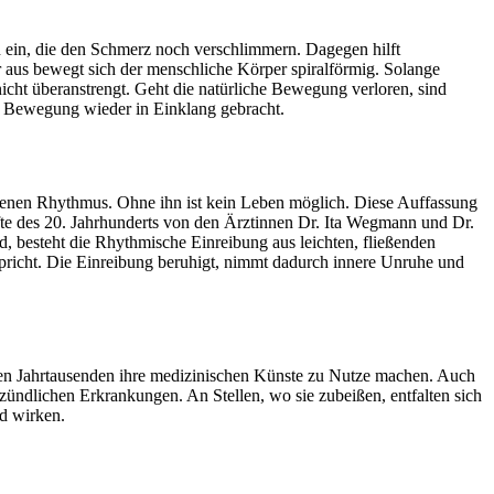
 ein, die den Schmerz noch verschlimmern. Dagegen hilft
 aus bewegt sich der menschliche Körper spiralförmig. Solange
cht überanstrengt. Geht die natürliche Bewegung verloren, sind
 Bewegung wieder in Einklang gebracht.
igenen Rhythmus. Ohne ihn ist kein Leben möglich. Diese Auffassung
fte des 20. Jahrhunderts von den Ärztinnen Dr. Ita Wegmann und Dr.
 besteht die Rhythmische Einreibung aus leichten, fließenden
richt. Die Einreibung beruhigt, nimmt dadurch innere Unruhe und
ielen Jahrtausenden ihre medizinischen Künste zu Nutze machen. Auch
ündlichen Erkrankungen. An Stellen, wo sie zubeißen, entfalten sich
nd wirken.