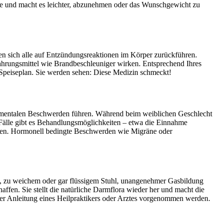
erte und macht es leichter, abzunehmen oder das Wunschgewicht zu
sen sich alle auf Entzündungsreaktionen im Körper zurückführen.
ahrungsmittel wie Brandbeschleuniger wirken. Entsprechend Ihres
 Speiseplan. Sie werden sehen: Diese Medizin schmeckt!
e mentalen Beschwerden führen. Während beim weiblichen Geschlecht
 Fälle gibt es Behandlungsmöglichkeiten – etwa die Einnahme
chen. Hormonell bedingte Beschwerden wie Migräne oder
t, zu weichem oder gar flüssigem Stuhl, unangenehmer Gasbildung
fen. Sie stellt die natürliche Darmflora wieder her und macht die
ter Anleitung eines Heilpraktikers oder Arztes vorgenommen werden.