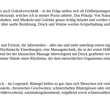
ch Gelenkverschleiß – in der Folge stellen sich oft Fehlbelastungen
onzept, welches ich in meiner Praxis anbiete. Das Prinzip: Von Natur
alten, sind Muskeln und Gelenke genau richtig belastet und werden ni
t über sanfte Berührung, Druck und Wärme werden Körperhaltung und
nd Freizeit, die Jahreszeiten – alles das und mehr unterliegt einem e
Rhythmische Einreibungen, eine Massagetechnik, die in der ersten Häl
d bei der klassischen Massage überwiegend mit Druck gearbeitet wird,
 meine Hände einen Rhythmus, der dem menschlichen Organismus entsp
ich – im Gegenteil: Blutegel helfen so gut, dass sich Menschen seit v
uskeln, chronischen Geschwüren, schmerzhaften Blutergüssen oder entz
 gefäßerweiternd, entzündungshemmend, entgiftend sowie schmerzstille