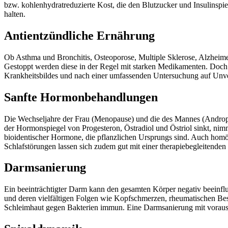
bzw. kohlenhydratreduzierte Kost, die den Blutzucker und Insulinspie
halten.
Antientzündliche Ernährung
Ob Asthma und Bronchitis, Osteoporose, Multiple Sklerose, Alzheimer
Gestoppt werden diese in der Regel mit starken Medikamenten. Doch 
Krankheitsbildes und nach einer umfassenden Untersuchung auf Unvert
Sanfte Hormonbehandlungen
Die Wechseljahre der Frau (Menopause) und die des Mannes (Andropa
der Hormonspiegel von Progesteron, Östradiol und Östriol sinkt, nim
bioidentischer Hormone, die pflanzlichen Ursprungs sind. Auch hom
Schlafstörungen lassen sich zudem gut mit einer therapiebegleitende
Darmsanierung
Ein beeinträchtigter Darm kann den gesamten Körper negativ beeinf
und deren vielfältigen Folgen wie Kopfschmerzen, rheumatischen Besc
Schleimhaut gegen Bakterien immun. Eine Darmsanierung mit vorausge