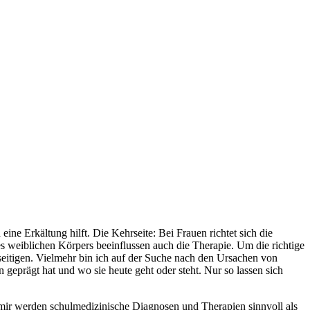
nis für den eigenen Körper und gebe Einblick in Therapieprozesse.
ne Erkältung hilft. Die Kehrseite: Bei Frauen richtet sich die
weiblichen Körpers beeinflussen auch die Therapie. Um die richtige
seitigen. Vielmehr bin ich auf der Suche nach den Ursachen von
 geprägt hat und wo sie heute geht oder steht. Nur so lassen sich
 mir werden schulmedizinische Diagnosen und Therapien sinnvoll als