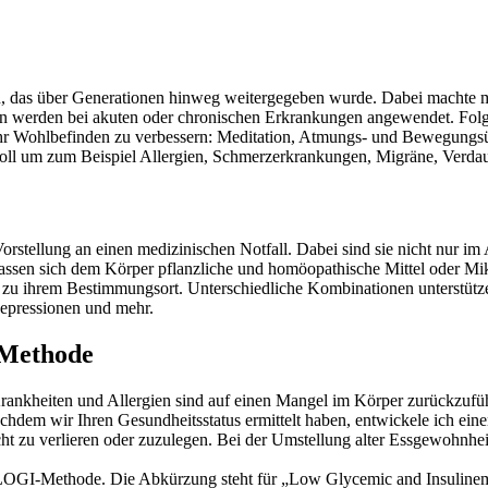
n, das über Generationen hinweg weitergegeben wurde. Dabei machte m
en werden bei akuten oder chronischen Erkrankungen angewendet. Folg
h Ihr Wohlbefinden zu verbessern: Meditation, Atmungs- und Bewegung
l um zum Beispiel Allergien, Schmerzerkrankungen, Migräne, Verdau
rstellung an einen medizinischen Notfall. Dabei sind sie nicht nur im
 lassen sich dem Körper pflanzliche und homöopathische Mittel oder Mik
zu ihrem Bestimmungsort. Unterschiedliche Kombinationen unterstütz
Depressionen und mehr.
-Methode
rankheiten und Allergien sind auf einen Mangel im Körper zurückzufüh
hdem wir Ihren Gesundheitsstatus ermittelt haben, entwickele ich eine
t zu verlieren oder zuzulegen. Bei der Umstellung alter Essgewohnheit
 LOGI-Methode. Die Abkürzung steht für „Low Glycemic and Insulinemic